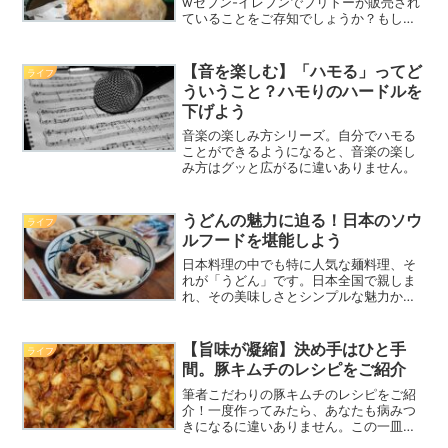
wセブン-イレブンでブリトーが販売され
ていることをご存知でしょうか？もしま
だブリトーの美味しさを体験していない
なら、ぜひこの記事を読んでその魅力を
理解し、次回のランチやディナーでブリ
【音を楽しむ】「ハモる」ってど
ライフ
トーを選んでみてくださ...
ういうこと？ハモりのハードルを
下げよう
音楽の楽しみ方シリーズ。自分でハモる
ことができるようになると、音楽の楽し
み方はグッと広がるに違いありません。
うどんの魅力に迫る！日本のソウ
ライフ
ルフードを堪能しよう
日本料理の中でも特に人気な麺料理、そ
れが「うどん」です。日本全国で親しま
れ、その美味しさとシンプルな魅力から
多くの人々に愛されています。今回は、
うどんの魅力について詳しく解説し、な
ぜ多くの人が虜になるのかをご紹介しま
【旨味が凝縮】決め手はひと手
ライフ
す。ぜひ、うどんの世界を...
間。豚キムチのレシピをご紹介
筆者こだわりの豚キムチのレシピをご紹
介！一度作ってみたら、あなたも病みつ
きになるに違いありません。この一皿は
危険です！