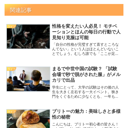
関連記事
性格を変えたい人必見！ モチベ
ライフ
ーションとほんの毎日の行動で人
見知り克服は可能
「自分の性格が完璧すぎて直すところな
んてない」という人はほとんどいないこ
とでしょう。むしろ誰でも「ここが足り
てない」とか「あんな風になりたい」と
多少なりとも思っているもの。多くの人
が克服したい問題の1つは人見知りかもし
まるで中世中国の試験？ 「試験
ライフ
れません。YouTub...
会場で秒で脱がされた服」がメル
カリで出品
学生にとって、大学の試験はその後の人
生を大きく左右する一大イベント。狭き
門をくぐるために少なくとも、一年もし
くは高校生活3年間すべてを勉強と来る試
験のために費やす。日本では少なからぬ
割合の人々がこのような経験をしたこと
ブリトーの魅力：美味しさと多様
ライフ
があるのではないだろう...
性の秘密
こんにちは、ブリトー初心者の皆さん！