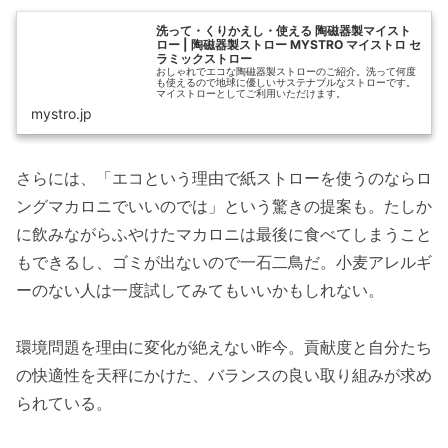
洗って・くりかえし・使える 陶磁器製マイスト
ロー | 陶磁器製ストロー MYSTRO マイストロ セ
ラミックストロー
おしゃれでエコな陶磁器製ストローのご紹介。洗って何度
も使えるので地球に優しいサステナブルなストローです。
マイストローとしてご利用いただけます。
mystro.jp
さらには、「エコという理由で紙ストローを使うのならロ
ングマカロニでいいのでは」という驚きの提案も。たしか
に飲みながらふやけたマカロニは最後に食べてしまうこと
もできるし、ゴミが出ないので一石二鳥だ。小麦アレルギ
ーのない人は一度試してみてもいいかもしれない。
環境問題を理由に変化が絶えない昨今。貢献度と自分たち
の快適性を天秤にかけた、バランスの良い取り組みが求め
られている。