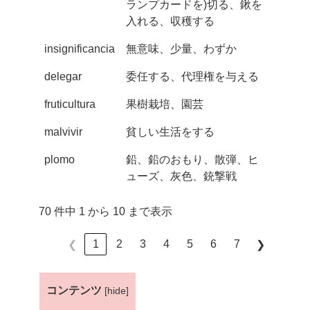
ランプカードを)切る、鍬を
入れる、収穫する
insignificancia
無意味、少量、わずか
delegar
委任する、代理権を与える
fruticultura
果樹栽培、園芸
malvivir
貧しい生活をする
plomo
鉛、鉛のおもり、散弾、ヒ
ューズ、灰色、銃撃戦
70 件中 1 から 10 まで表示
1
2
3
4
5
6
7
❮
❯
コンテンツ
[
hide
]