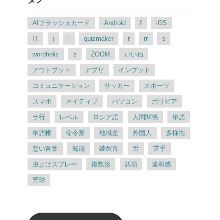
AIフラッシュカード
Android
f
iOS
IT
j
l
quizmaker
r
rr
s
wordholic
z
ZOOM
いいね
アウトプット
アプリ
インプット
コミュニケーション
サッカー
スポーツ
スマホ
ネイティブ
パソコン
ボリビア
ラ行
レベル
ロシア語
人間関係
単語
単語帳
命令形
地域差
外国人
多様性
悪い言葉
知能
破裂音
舌
苦手
虫よけスプレー
複数形
語順
違和感
野球