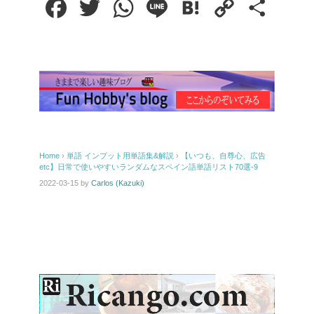
F
T
W
L
H
C
共
a
w
h
i
a
o
有
c
i
a
n
t
p
e
t
t
e
e
y
b
t
s
n
L
o
e
A
a
i
Home
›
単語
インプット用単語集&解説
›
【いつも、自尊心、広告
etc】日常で使いやすいランダムなスペイン語単語リスト70選-9
o
r
p
n
2022-03-15
by
Carlos (Kazuki)
k
p
k