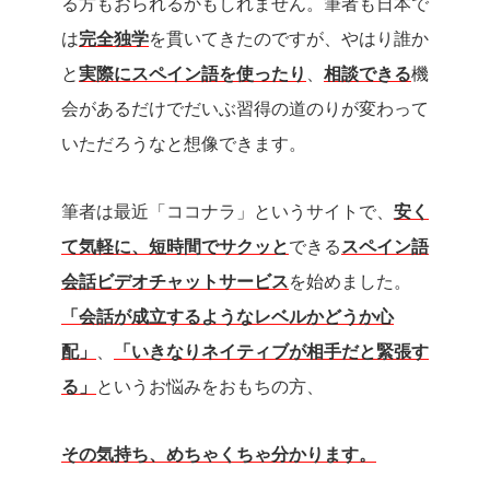
る方もおられるかもしれません。筆者も日本で
は
完全独学
を貫いてきたのですが、やはり誰か
と
実際にスペイン語を使ったり
、
相談できる
機
会があるだけでだいぶ習得の道のりが変わって
いただろうなと想像できます。
筆者は最近「ココナラ」というサイトで、
安く
て気軽に、短時間でサクッと
できる
スペイン語
会話ビデオチャットサービス
を始めました。
「会話が成立するようなレベルかどうか心
配」
、
「いきなりネイティブが相手だと緊張す
る」
というお悩みをおもちの方、
その気持ち、めちゃくちゃ分かります。